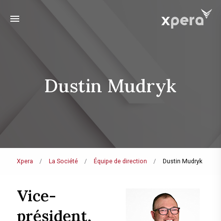
menu
Dustin Mudryk
Xpera
La Société
Équipe de direction
Dustin Mudryk
Vice-
président,