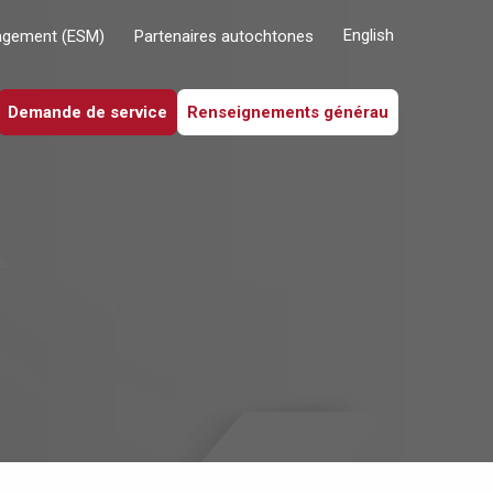
English
agement (ESM)
Partenaires autochtones
Demande de service
Renseignements générau