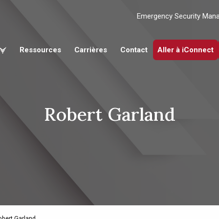
Emergency Security Man
Ressources
Carrières
Contact
Aller à iConnect
Robert Garland
obert Garland