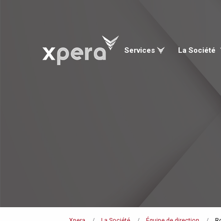
Services
La Société
Xpera
La Société
Équipe de direction
R